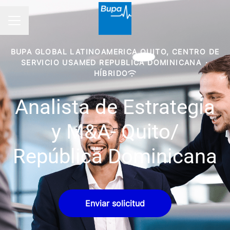
MENÚ DE EMPLEO
BUPA GLOBAL LATINOAMERICA QUITO, CENTRO DE
SERVICIO USAMED REPUBLICA DOMINICANA
·
HÍBRIDO
Analista de Estrategia
y M&A- Quito/
República Dominicana
Enviar solicitud