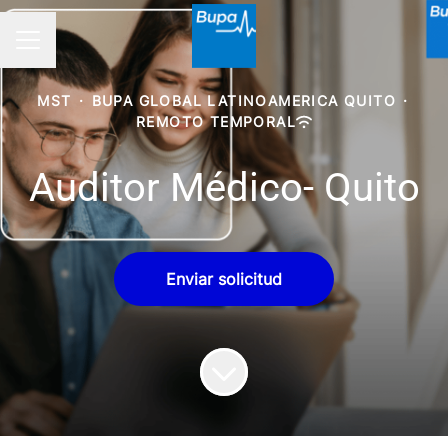
MENÚ DE EMPLEO
MST
·
BUPA GLOBAL LATINOAMERICA QUITO
·
REMOTO TEMPORAL
Auditor Médico- Quito
Enviar solicitud